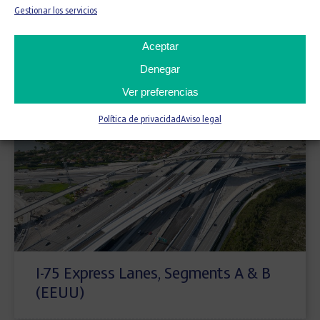
Gestionar los servicios
Aceptar
Autovía A-3. Tramo: Chiva-Valencia
Denegar
Ver preferencias
Política de privacidad
Aviso legal
I-75 Express Lanes, Segments A & B
(EEUU)