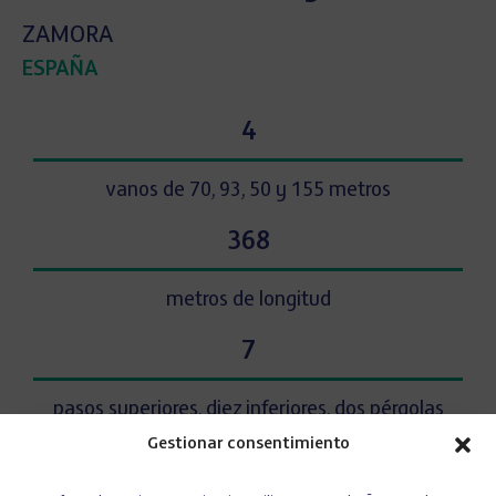
ZAMORA
ESPAÑA
4
vanos de 70, 93, 50 y 155 metros
368
metros de longitud
7
pasos superiores, diez inferiores, dos pérgolas
Gestionar consentimiento
La
ejecución del viaducto sobre el río Esla
, en el