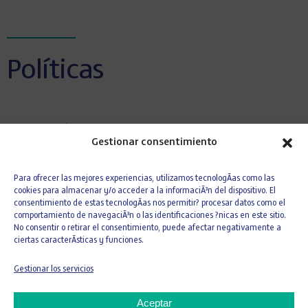
Políticas
Código Ético
Gestionar consentimiento
Política Anticorrupción
Política de Prevención de Delitos
Para ofrecer las mejores experiencias, utilizamos tecnologÃ­as como las
Política de Cumplimiento en materia de
cookies para almacenar y/o acceder a la informaciÃ³n del dispositivo. El
competencia
consentimiento de estas tecnologÃ­as nos permitir? procesar datos como el
comportamiento de navegaciÃ³n o las identificaciones ?nicas en este sitio.
Política de Comunicación de Irregularidades
No consentir o retirar el consentimiento, puede afectar negativamente a
Política de Gestión y Control de Riesgos
ciertas caracterÃ­sticas y funciones.
Política de Sostenibilidad
Gestionar los servicios
Política de Cambio Climático
Política de Compras Responsables
Aceptar