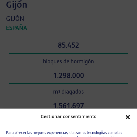
Gijón
GIJÓN
ESPAÑA
85.452
bloques de hormigón
1.298.000
m
dragados
3
1.561.697
Gestionar consentimiento
m
escolleras
3
Para ofrecer las mejores experiencias, utilizamos tecnologÃ­as como las