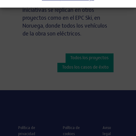
principales problemas. Este tipo de
iniciativas se replican en otros
proyectos como en el EPC Ski, en
Noruega, donde todos los vehículos
de la obra son eléctricos.
Todos los proyectos
Todos los casos de éxito
Política de
Política de
Aviso
privacidad
cookies
legal