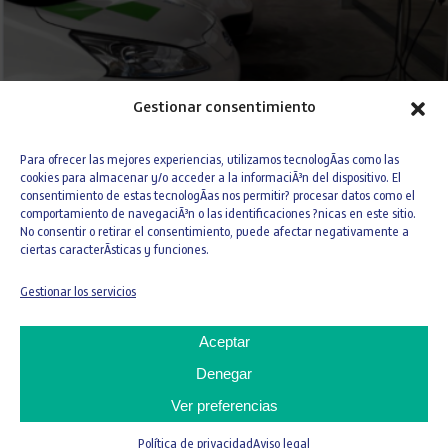
Gestionar consentimiento
Para ofrecer las mejores experiencias, utilizamos tecnologÃ­as como las
La flota de vehículos de nuestra línea
cookies para almacenar y/o acceder a la informaciÃ³n del dispositivo. El
de actividad Servicios está
consentimiento de estas tecnologÃ­as nos permitir? procesar datos como el
comportamiento de navegaciÃ³n o las identificaciones ?nicas en este sitio.
compuesta, en gran parte, por
No consentir o retirar el consentimiento, puede afectar negativamente a
vehículos ecológicos, con tecnología
ciertas caracterÃ­sticas y funciones.
híbrida, GLP, GNC o completamente
Gestionar los servicios
eléctricos. Gracias a la flota ecológica,
se han reducido notablemente las
Aceptar
emisiones directas a la atmósfera en
Denegar
grandes urbes como Madrid,
Barcelona o Sevilla (España), donde la
Ver preferencias
contaminación del aire es uno de los
Política de privacidad
Aviso legal