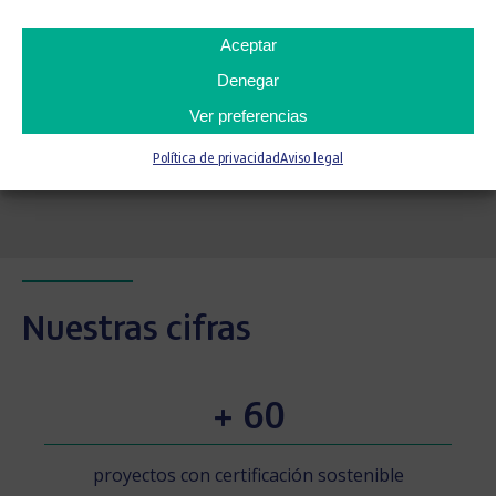
arquitectónica y adaptándolo a las necesidades
actuales
Aceptar
Saber más »
Denegar
Ver preferencias
Sala de prensa
Política de privacidad
Aviso legal
Nuestras cifras
+ 60
proyectos con certificación sostenible