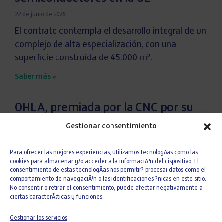
22 de junio de 2026
El contrato contempla el desarrollo integral de un
complejo de alta especialización, con una
superficie construida de 45.000 m².
Saber más »
OHLA, premiada por la CNC por su
excelencia en rehabilitación y
Gestionar consentimiento
conservación del patrimonio por El
Nuncio de Toledo
Para ofrecer las mejores experiencias, utilizamos tecnologÃ­as como las
cookies para almacenar y/o acceder a la informaciÃ³n del dispositivo. El
20 de mayo de 2026
consentimiento de estas tecnologÃ­as nos permitir? procesar datos como el
comportamiento de navegaciÃ³n o las identificaciones ?nicas en este sitio.
El proyecto ha permitido recuperar y poner en
No consentir o retirar el consentimiento, puede afectar negativamente a
valor uno de los edificios más emblemáticos de
ciertas caracterÃ­sticas y funciones.
la ciudad, preservando su identidad
Gestionar los servicios