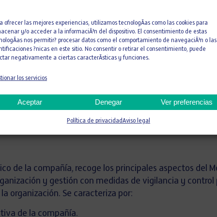
mportamiento profesional, ético y responsable que deben 
a ofrecer las mejores experiencias, utilizamos tecnologÃ­as como las cookies para
 delictivos o ilícitos por las personas acogidas a este C
acenar y/o acceder a la informaciÃ³n del dispositivo. El consentimiento de estas
nologÃ­as nos permitir? procesar datos como el comportamiento de navegaciÃ³n o las
ntificaciones ?nicas en este sitio. No consentir o retirar el consentimiento, puede
to y control necesarios para garantizar su cumplimiento
ctar negativamente a ciertas caracterÃ­sticas y funciones.
 de las Naciones Unidas en materia de Derechos Humanos y
tionar los servicios
rtes y las diferentes políticas y normativa interna de la
Aceptar
Denegar
Ver preferencias
Política de privacidad
Aviso legal
ón de delitos
tico de la compañía, recoge los principales aspectos del 
anización y gestión con medidas de vigilancia y control p
 la organización. Se caracteriza por:
ativa de la compañía.