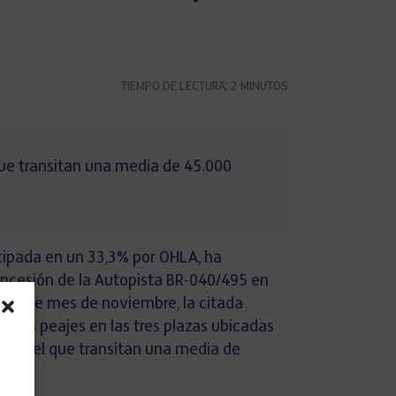
TIEMPO DE LECTURA:
2
MINUTOS
 que transitan una media de 45.000
icipada en un 33,3% por OHLA, ha
ncesión de la Autopista BR-040/495 en
de este mes de noviembre, la citada
e los peajes en las tres plazas ubicadas
 por el que transitan una media de
.