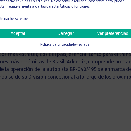
ntificaciones ?nicas en este sitio. No consentir o retirar el consentimiento, puede
La concesión, otorgada po
ctar negativamente a ciertas caracterÃ­sticas y funciones.
Terrestre (ANTT) y el Gobi
de 30 años y abarca un tot
tionar los servicios
la carretera BR-040, que c
Aceptar
Denegar
Ver preferencias
intercambiador Trevo das 
tramo BR-495 entre Itaipa
Política de privacidad
Aviso legal
ticos más estratégicos del país, esencial tanto para el tr
iones más dinámicas de Brasil. Además, comprende un tram
 de la operación de la autopista BR-040/495 se enmarca d
ulso de su División concesional a lo largo de los próximo