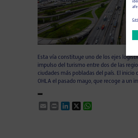
ide
afe
Ges
Esta vía constituye uno de los ejes logís
impulso del turismo entre dos de las reg
ciudades más pobladas del país. El inicio
OHLA el pasado mayo, que recoge a un imp
Email
Print
LinkedIn
X
WhatsApp