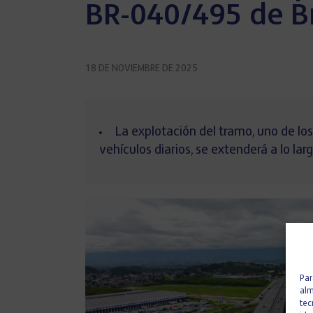
BR-040/495 de Br
18 DE NOVIEMBRE DE 2025
La explotación del tramo, uno de lo
vehículos diarios, se extenderá a lo lar
Par
alm
tec