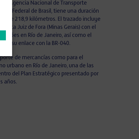
r la Agencia Nacional de Transporte
erno Federal de Brasil, tiene una duración
al de 218,9 kilómetros. El trazado incluye
onecta Juiz de Fora (Minas Gerais) con el
Missões en Río de Janeiro, así como el
va y su enlace con la BR-040.
ansporte de mercancías como para el
o urbano en Río de Janeiro, una de las
entro del Plan Estratégico presentado por
s años.