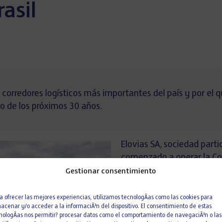
asil
s corredores logísticos más importantes del país y por el
go de los próximos 30 años.
Elovias SA, sociedad part
comenzado a operar la Co
Brasil. De este modo, des
Gestionar consentimiento
sociedad asume el cobro d
en el tramo concesionado,
a ofrecer las mejores experiencias, utilizamos tecnologÃ­as como las cookies para
acenar y/o acceder a la informaciÃ³n del dispositivo. El consentimiento de estas
45.000 vehículos cada día
nologÃ­as nos permitir? procesar datos como el comportamiento de navegaciÃ³n o las