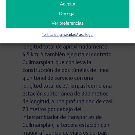
Aceptar
En la misma infraestructura aborda el
Denegar
proyecto Kungsträdgården en la que
Ver preferencias
lleva a cabo dos túneles de vía única
y un túnel de servicio, así como
Política de privacidad
Aviso legal
túneles transversales, con una
longitud total de aproximadamente
4,5 km. Y también ejecuta el contrato
Gullmarsplan, que conlleva la
construcción de dos túneles de línea
y un túnel de servicio con una
longitud total de 3,1 km, así como una
estación subterránea de 300 metros
de longitud, a una profundidad de casi
70 metros por debajo del
intercambiador de transportes de
Gullmarsplan, la tercera estación con
mayor afluencia de viajeros del país.