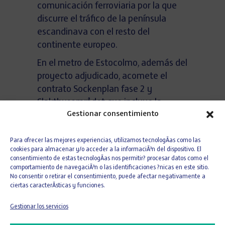
comunicación ferroviaria por la que
discurre el tráfico de la península
escandinava con el resto del
continente europeo.
En el metro de Estocolmo, además del
proyecto adjudicado, acomete el
contrato Sockenplan fase 2 y
Slakthusområdet que incluye la
Gestionar consentimiento
construcción de un tramo de 1,2 km
de una nueva línea de metro, que
Para ofrecer las mejores experiencias, utilizamos tecnologÃ­as como las
cuenta con dos vías y un túnel de
cookies para almacenar y/o acceder a la informaciÃ³n del dispositivo. El
servicio con una longitud total de
consentimiento de estas tecnologÃ­as nos permitir? procesar datos como el
1736 metros, así como la
comportamiento de navegaciÃ³n o las identificaciones ?nicas en este sitio.
No consentir o retirar el consentimiento, puede afectar negativamente a
construcción de una nueva estación
ciertas caracterÃ­sticas y funciones.
de metro, Slakthusområdet, con una
profundidad de 50 metros bajo la
Gestionar los servicios
superficie.