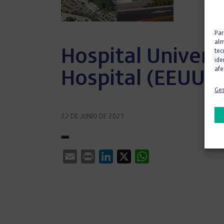
Par
alm
Hospital Univers
tec
ide
afe
Hospital (EEUU)
Ges
22 DE JUNIO DE 2021
Email
Print
LinkedIn
X
WhatsApp