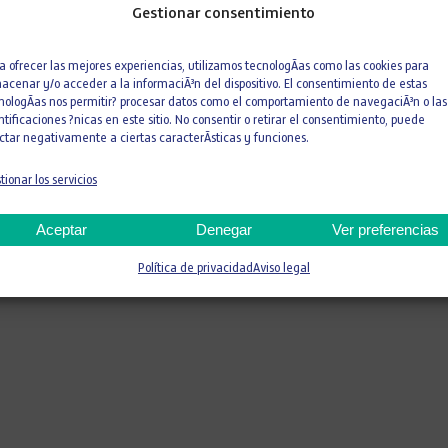
Gestionar consentimiento
a ofrecer las mejores experiencias, utilizamos tecnologÃ­as como las cookies para
acenar y/o acceder a la informaciÃ³n del dispositivo. El consentimiento de estas
itario La Paz (España) 
nologÃ­as nos permitir? procesar datos como el comportamiento de navegaciÃ³n o las
ntificaciones ?nicas en este sitio. No consentir o retirar el consentimiento, puede
ctar negativamente a ciertas caracterÃ­sticas y funciones.
tionar los servicios
Aceptar
Denegar
Ver preferencias
Política de privacidad
Aviso legal