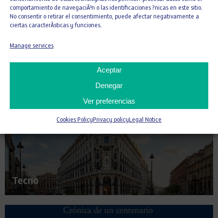
comportamiento de navegaciÃ³n o las identificaciones ?nicas en este sitio.
No consentir o retirar el consentimiento, puede afectar negativamente a
ciertas caracterÃ­sticas y funciones.
Manage services
Construction Book
Aceptar
Denegar
Ver preferencias
Cookies Policy
Privacy policy
Legal Notice
Tecno